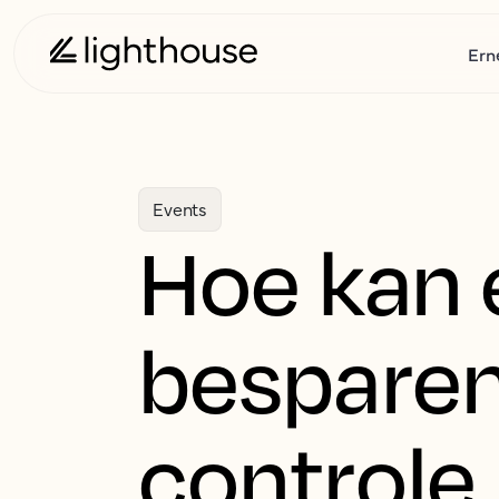
Ern
Events
Hoe kan e
besparen
controle