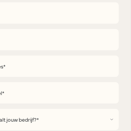
es
*
l
*
lt jouw bedrijf?
*