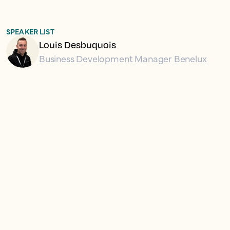
SPEAKER LIST
Louis Desbuquois
Business Development Manager Benelux