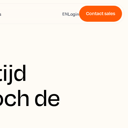
Contact sales
s
Login
EN
ijd
och de