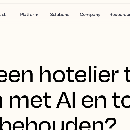
est
Platform
Solutions
Company
Resource
en hotelier t
 met AI en t
 behouden?