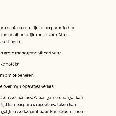
van manieren om tijd te besparen in hun
en onafhankelijke hotels om AI te
svattingen:
s en grote managementbedrijven.”
ke hotels.”
eam om te beheren.”
 over mijn operaties verlies.”
 laten we zien hoe AI een game-changer kan
I tijd kan besparen, repetitieve taken kan
dagelijkse werkzaamheden kan stroomlijnen –