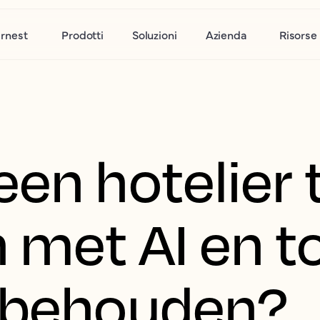
rnest
Prodotti
Soluzioni
Azienda
Risorse
en hotelier t
 met AI en t
 behouden?