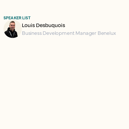
SPEAKER LIST
Louis Desbuquois
Business Development Manager Benelux