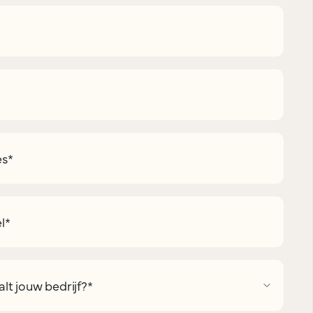
es
*
l
*
lt jouw bedrijf?
*