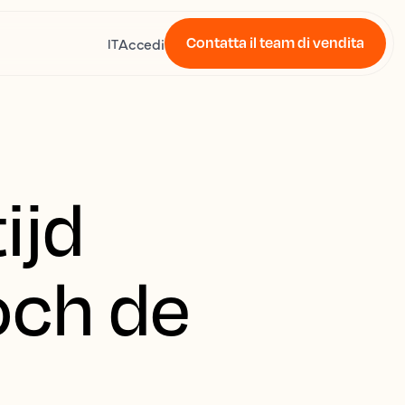
Contatta il team di vendita
Accedi
IT
ijd
och de