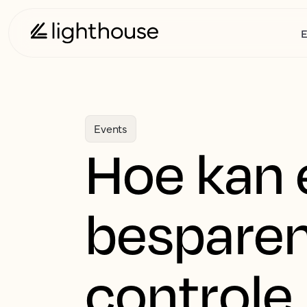
E
Events
Hoe kan e
besparen
controle