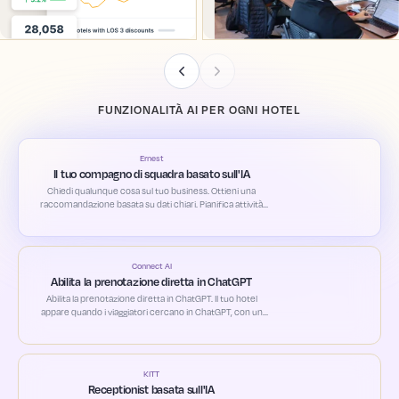
FUNZIONALITÀ AI PER OGNI HOTEL
Ernest
Il tuo compagno di squadra basato sull'IA
Chiedi qualunque cosa sul tuo business. Ottieni una
raccomandazione basata su dati chiari. Pianifica attività
automatiche e alert personalizzati secondo le tue priorità.
Connect AI
Abilita la prenotazione diretta in ChatGPT
Abilita la prenotazione diretta in ChatGPT. Il tuo hotel
appare quando i viaggiatori cercano in ChatGPT, con un
percorso diretto alla prenotazione.
KITT
Receptionist basata sull'IA