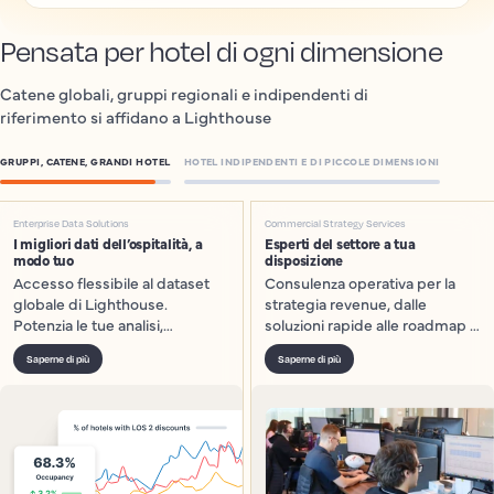
Pensata per hotel di ogni dimensione
Catene globali, gruppi regionali e indipendenti di
riferimento si affidano a Lighthouse
GRUPPI, CATENE, GRANDI HOTEL
HOTEL INDIPENDENTI E DI PICCOLE DIMENSIONI
Enterprise Data Solutions
Commercial Strategy Services
I migliori dati dell’ospitalità, a
Esperti del settore a tua
modo tuo
disposizione
Accesso flessibile al dataset
Consulenza operativa per la
globale di Lighthouse.
strategia revenue, dalle
Potenzia le tue analisi,
soluzioni rapide alle roadmap a
dashboard e modelli.
lungo termine.
Saperne di più
Saperne di più