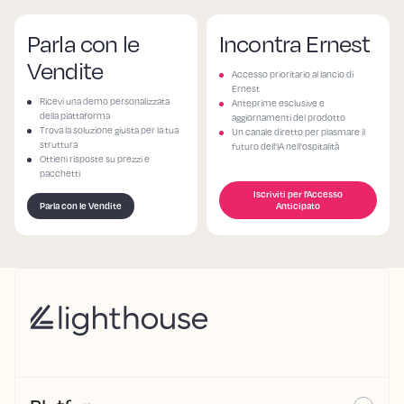
Parla con le
Incontra Ernest
Vendite
Accesso prioritario al lancio di
Ernest
Ricevi una demo personalizzata
Anteprime esclusive e
della piattaforma
aggiornamenti del prodotto
Trova la soluzione giusta per la tua
Un canale diretto per plasmare il
struttura
futuro dell'IA nell'ospitalità
Ottieni risposte su prezzi e
pacchetti
Iscriviti per l'Accesso
Parla con le Vendite
Anticipato