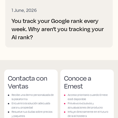
1 June, 2026
You track your Google rank every
week. Why aren't you tracking your
AI rank?
Contacta con
Conoce a
Ventas
Ernest
Recibe una demo personalizada de
Acceso prioritario cuando Ernest
la plataforma
esté disponible
Encuentra la solución adecuada
Previews exclusivos y
para tu propiedad
actualizaciones del producto
Resuelve tus dudas sobre precios
Influye directamente en el futuro
y paquetes
de la IA hotelera