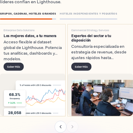
líderes confían en Lighthouse.
GRUPOS, CADENAS, HOTELES GRANDES
HOTELES INDEPENDIENTES Y PEQUEÑOS
Enterprise Data Solutions
Commercial Strategy Services
Los mejores datos, a tu manera
Expertos del sector a tu
disposición
Acceso flexible al dataset
Consultoría especializada en
global de Lighthouse. Potencia
estrategia de revenue, desde
tus analíticas, dashboards y
ajustes rápidos hasta
modelos.
roadmaps a largo plazo.
Saber Más
Saber Más