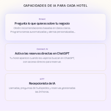
CAPACIDADES DE IA PARA CADA HOTEL
Ernest
Pregunta lo que quieras sobre tu negocio
Obtén recomendaciones basadas en datos claros.
Programa tareas automatizadas y alertas personalizadas
según tus prioridades.
Connect AI
Activa las reservas directas en ChatGPT
Tu hotel aparece cuando los viajeros buscan en ChatGPT,
con acceso directo para reservar.
KITT
Recepcionista de IA
Llamadas, preguntas de huéspedes y reservas gestionadas
las 24 horas.