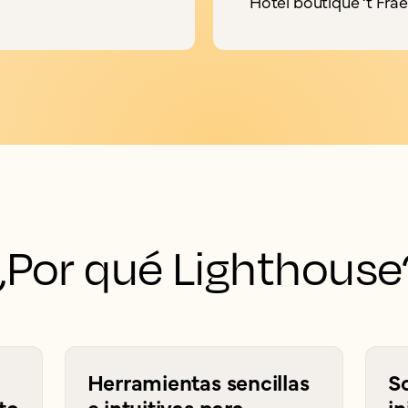
Hotel boutique ‘t Fra
¿Por qué Lighthouse
Herramientas sencillas
So
to
e intuitivas para
in