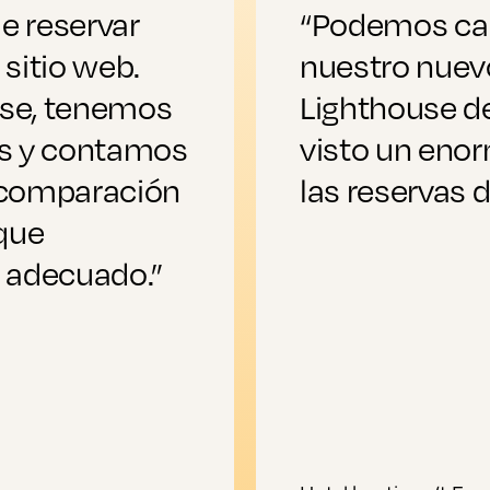
le reservar
“Podemos cali
sitio web.
nuestro nuev
use, tenemos
Lighthouse d
as y contamos
visto un eno
 comparación
las reservas d
 que
 adecuado.”