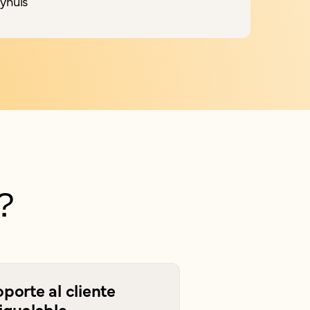
eyhuis
H
?
porte al cliente
igualable