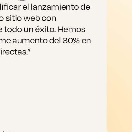
ficar el lanzamiento de
o sitio web con
r
e todo un éxito. Hemos
l
rme aumento del 30% en
irectas.”