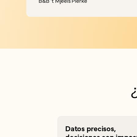
B&B 't Mjeels Pierke
Datos precisos,
decisiones con impac