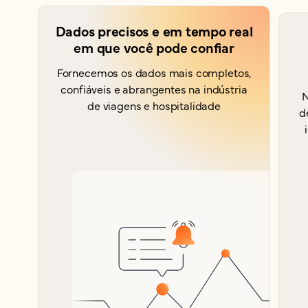
Dados precisos e em tempo real
em que você pode confiar
Fornecemos os dados mais completos,
confiáveis e abrangentes na indústria
N
de viagens e hospitalidade
d