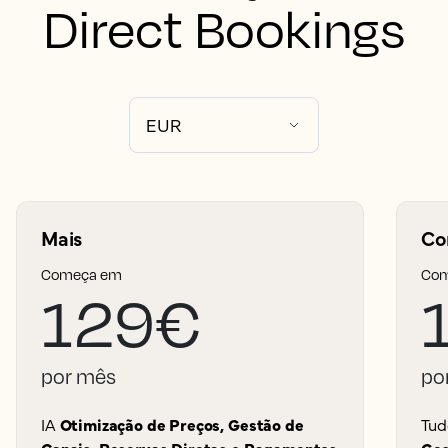
Direct Bookings
Mais
Co
Começa em
Com
129€
por mês
po
IA
Otimização de Preços, Gestão de
Tu
Canais, Reservas Diretas
e
Pagamentos
Ges