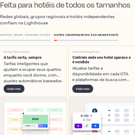
Feita para hotéis de todos os tamanhos
Redes globais, grupos regionais e hotéis independentes
confiam na Lighthouse
GRUPOS, REDES, GRANDES HOTÉIS
HOTÉIS INDEPENDENTES E DE MENOR PORTE
Pricing Optimization
Channel Management
A tarifa certa, sempre
Controle onde seu hotel aparece e
é vendido
Tarifas inteligentes que
Atualize tarifas e
ajudam a ocupar seus quartos
disponibilidade em cada OTA
enquanto você dorme, com
e plataformas de busca com
ajustes automáticos baseados
IA a partir de um só lugar.
na demanda, em eventos
Saiba mais
Saiba mais
locais e no seu comp set.