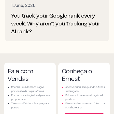
1 June, 2026
You track your Google rank every
week. Why aren't you tracking your
AI rank?
Fale com
Conheça o
Vendas
Ernest
Receba uma demonstração
Acesso prioritário quando o Ernest
personalizada da plataforma
for lançado
Encontre a solução ideal para sua
Prévia exclusiva e atualizações do
propriedade
produto
Tire suas dúvidas sobre preços e
Ifluencie diretamente o futuro da
planos
IA na hotelaria