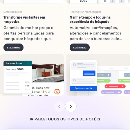
Direct Bookings
Reservation Management
Transforme visitantes em
Ganhe tempo e foque na
hóspedes
experiência do hóspede
Garantia do melhor preço e
Automatize confirmações,
ofertas personalizadas para
alterações e cancelamentos
conquistar hóspedes que
para deixar a burocracia de
reservariam pelas OTAs.
lado e dedicar mais tempo a
Saiba mais
Saiba mais
receber seus hóspedes.
IA PARA TODOS OS TIPOS DE HOTÉIS