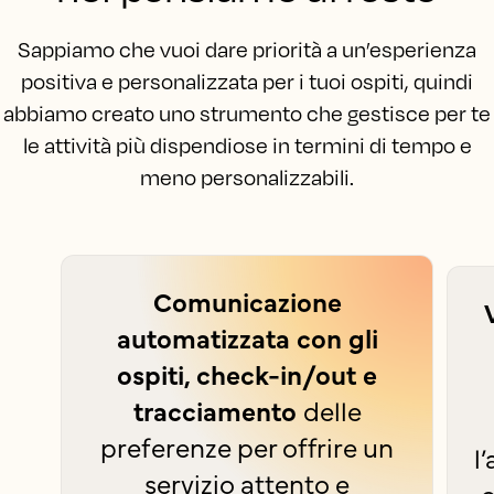
Sappiamo che vuoi dare priorità a un’esperienza
positiva e personalizzata per i tuoi ospiti, quindi
abbiamo creato uno strumento che gestisce per te
le attività più dispendiose in termini di tempo e
meno personalizzabili.
Comunicazione
automatizzata con gli
ospiti, check-in/out e
tracciamento
delle
preferenze per offrire un
l
servizio attento e
c