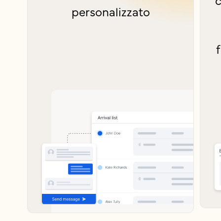
personalizzato
f