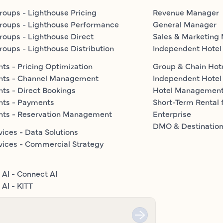
roups - Lighthouse Pricing
Revenue Manager
roups - Lighthouse Performance
General Manager
roups - Lighthouse Direct
Sales & Marketing
roups - Lighthouse Distribution
Independent Hotel
ts - Pricing Optimization
Group & Chain Hot
nts - Channel Management
Independent Hotel
ts - Direct Bookings
Hotel Managemen
nts - Payments
Short-Term Rental 
nts - Reservation Management
Enterprise
DMO & Destinatio
vices - Data Solutions
vices - Commercial Strategy
 AI - Connect AI
AI - KITT