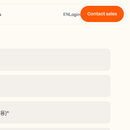
Contact sales
s
Login
EN
용)
*