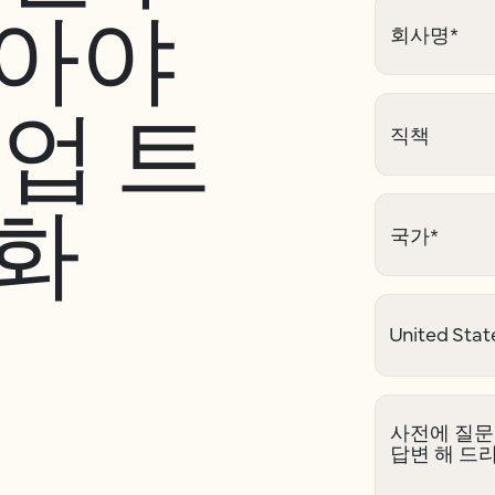
알아야
회사명
*
산업 트
직책
화
국가
*
사전에 질문
답변 해 드