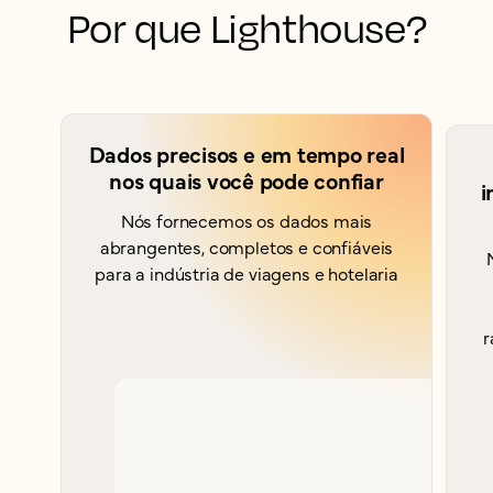
Por que Lighthouse?
Dados precisos e em tempo real
nos quais você pode confiar
i
Nós fornecemos os dados mais
abrangentes, completos e confiáveis
para a indústria de viagens e hotelaria
r