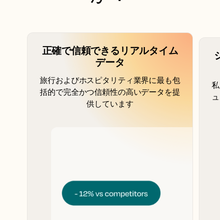
正確で信頼できるリアルタイム
データ
旅行およびホスピタリティ業界に最も包
私
括的で完全かつ信頼性の高いデータを提
ュ
供しています