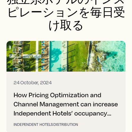
ピレーションを毎日受
け取る
24 October, 2024
How Pricing Optimization and
Channel Management can increase
Independent Hotels’ occupancy
and revenue
INDEPENDENT HOTELS
DISTRIBUTION