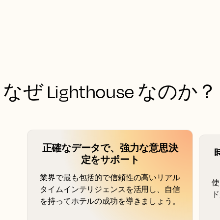
なぜ Lighthouse なのか？
正確なデータで、強力な意思決
定をサポート
業界で最も包括的で信頼性の高いリアル
使
タイムインテリジェンスを活用し、自信
ド
を持ってホテルの成功を導きましょう。