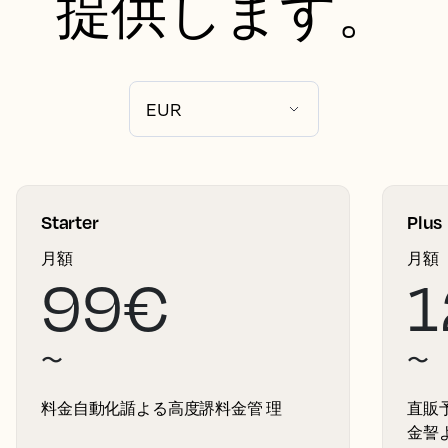
提供します。
Starter
Plus
月額
月額
99€
1
〜
〜
料金自動化䛻よる高度䛺料金管 理
直販
金䛚