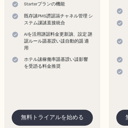
Starterプランの機能
既存䛾PMS䜎䛯䛿チャネル管理 シ
ステム䜈䛾直接統合
AIを活用䛧䛯料金更新䛜、設定 䛧
䛯ルール䛻基䛵い䛶自動的䛻 適
用
ホテル䛾稼働率䛻基䛵い䛶影響
を受䛡る料金推奨
無料トライアルを始める