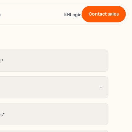
Contact sales
s
Login
EN
l
*
es
*