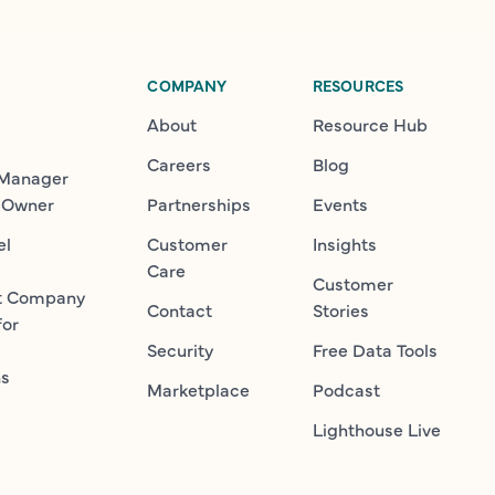
COMPANY
RESOURCES
About
Resource Hub
Careers
Blog
 Manager
 Owner
Partnerships
Events
el
Customer
Insights
Care
Customer
t Company
Contact
Stories
for
Security
Free Data Tools
ns
Marketplace
Podcast
Lighthouse Live