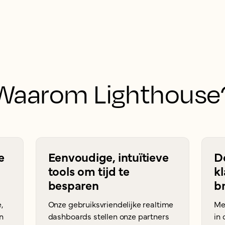
Waarom Lighthouse
e
Eenvoudige, intuïtieve
D
tools om tijd te
kl
besparen
b
,
Onze gebruiksvriendelijke realtime
Me
n
dashboards stellen onze partners
in