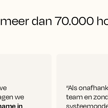
meer dan 70.000 hos
we
“Als onafhank
zagen we
team en zond
name in
systeemonder