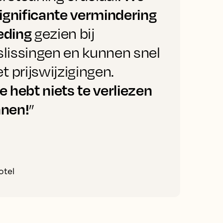
ignificante vermindering
eding
gezien bij
z
slissingen en kunnen snel
d
 prijswijzigingen.
o
e hebt niets te verliezen
o
nnen!
”
otel
C