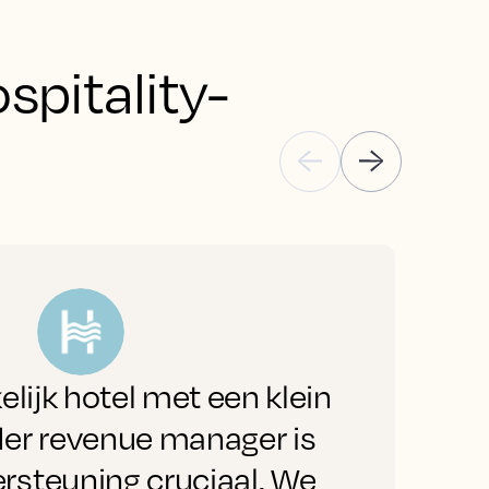
pitality-
“
elijk hotel met een klein
b
er revenue manager is
steuning cruciaal. We