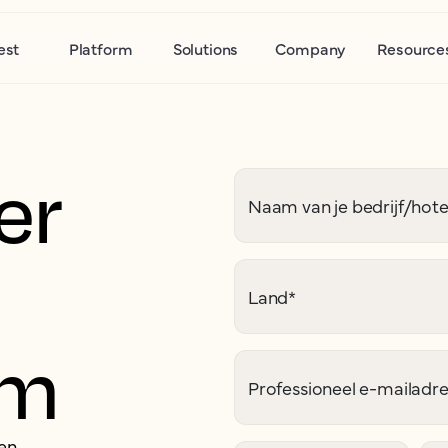
est
Platform
Solutions
Company
Resource
er
Naam van je bedrijf/hote
Land
*
am
Professioneel e-mailadr
 en