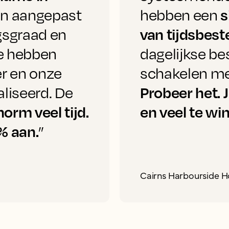
s
den aangepast
hebben een
van tijdsbest
gsgraad en
e hebben
dagelijkse be
r en onze
schakelen met
Probeer het. J
aliseerd. De
orm veel tijd.
en veel te wi
% aan.
”
Cairns Harbourside H