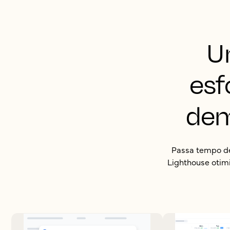
U
esf
dem
Passa tempo de
Lighthouse otimi