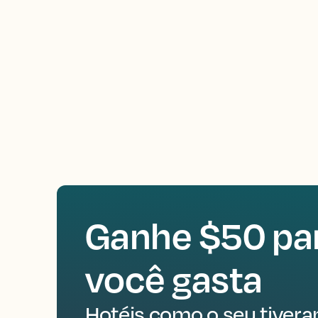
Ganhe $50 par
você gasta
Hotéis como o seu tiver