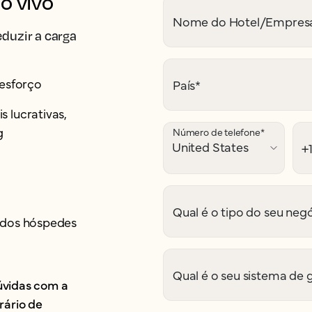
o vivo
Nome do Hotel/Empres
duzir a carga
 esforço
País
*
 lucrativas,
g
Número de telefone
*
Qual é o tipo do seu neg
a dos hóspedes
Qual é o seu sistema de 
dúvidas com a
rário de