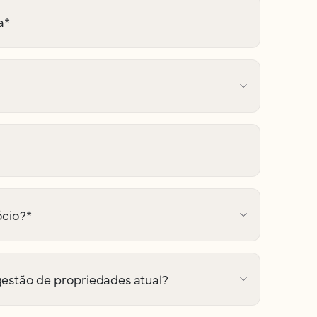
a
*
ócio?
*
gestão de propriedades atual?