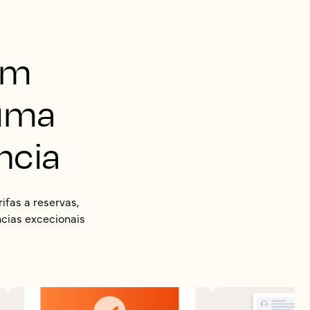
em
 uma
ncia
fas a reservas,
ncias excecionais