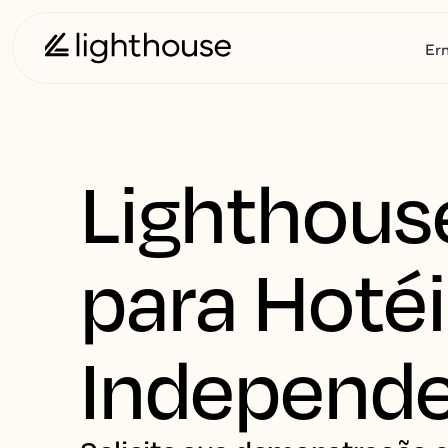
Er
Lighthous
para Hoté
Independ