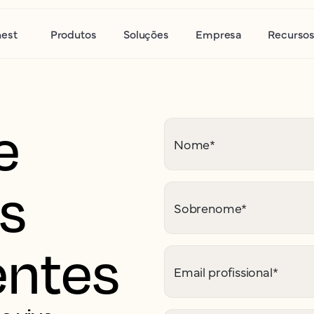
nest
Produtos
Soluções
Empresa
Recurso
e
Nome
*
is
Sobrenome
*
entes
Email profissional
*