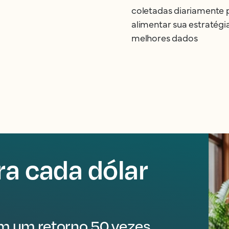
coletadas diariamente 
alimentar sua estratég
melhores dados
a cada dólar
am um retorno 50 vezes