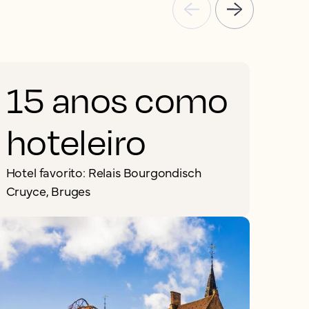
15 anos como
hoteleiro
Hotel favorito: Relais Bourgondisch
Cruyce, Bruges
d
o
h