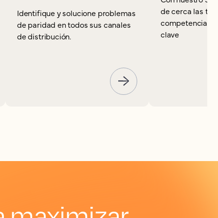
de cerca las ten
Identifique y solucione problemas
competencia y a
de paridad en todos sus canales
clave
de distribución.
a maximizar