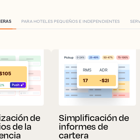
LERAS
PARA HOTELES PEQUEÑOS E INDEPENDIENTES
SERV
ización de
Simplificación de
ios de la
informes de
encia
cartera