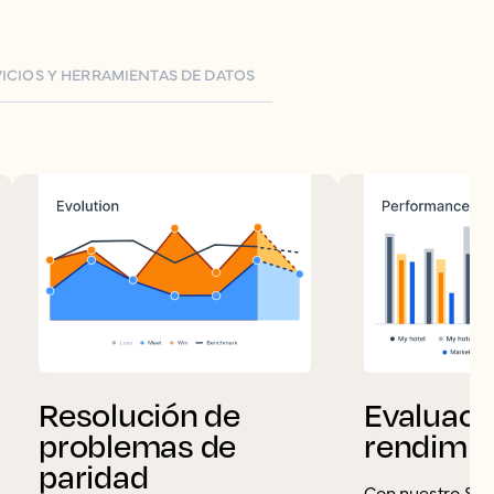
ICIOS Y HERRAMIENTAS DE DATOS
Resolución de
Evaluaci
problemas de
rendimie
paridad
Con nuestro Sma