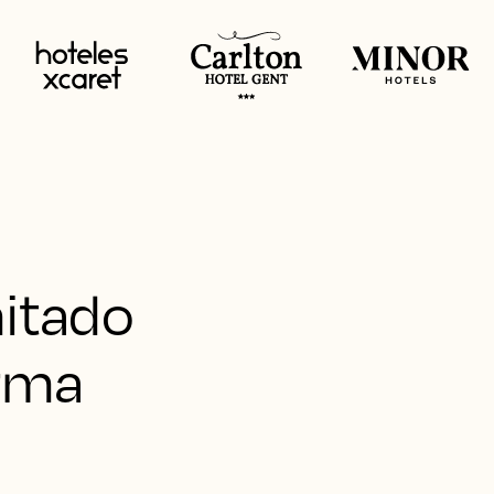
mitado
orma