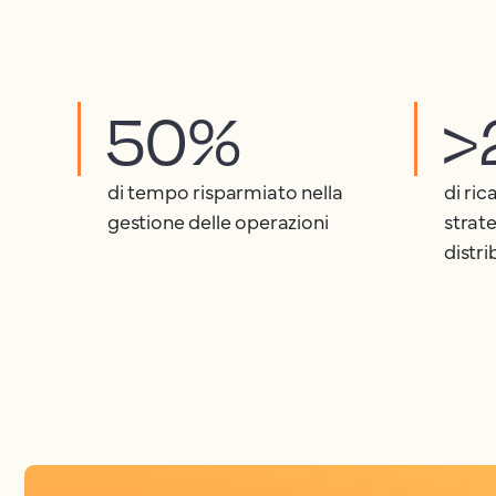
50%
>
di tempo risparmiato nella
di ric
gestione delle operazioni
strate
distr