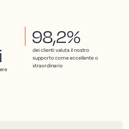
98,2%
i
dei clienti valuta il nostro
supporto come eccellente o
straordinario
iere