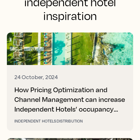
independent hotel
inspiration
24 October, 2024
How Pricing Optimization and
Channel Management can increase
Independent Hotels’ occupancy
and revenue
INDEPENDENT HOTELS
DISTRIBUTION