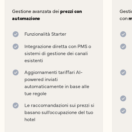
Gestione avanzata dei
prezzi con
Gesti
automazione
con
m
Funzionalità Starter
Integrazione diretta con PMS o
sistemi di gestione dei canali
esistenti
Aggiornamenti tariffari AI-
powered inviati
automaticamente in base alle
tue regole
Le raccomandazioni sui prezzi si
basano sull'occupazione del tuo
hotel