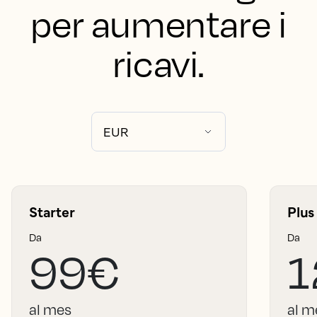
per aumentare i
ricavi.
Starter
Plus
Da
Da
99€
1
al mes
al m