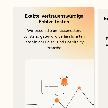
Exakte, vertrauenswürdige
Ei
Echtzeitdaten
Wir bieten die umfassendsten,
vollständigsten und verlässlichsten
E
Daten in der Reise- und Hospitality-
u
Branche