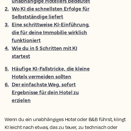
unabhängige Hoteliers bedeutet
2
.
Wo KI die schnellsten Erfolge für
Selbstständige liefert
3
.
Eine schrittweise KI-Einführung,
die für deine Immobilie wirklich
funktioniert
4
.
Wie du in 5 Schritten mit KI
startest
5
.
Häufige KI-Fallstricke, die kleine
Hotels vermeiden sollten
6
.
Der einfachste Weg, sofort
Ergebnisse für dein Hotel zu
erzielen
Wenn du ein unabhängiges Hotel oder B&B führst, klingt
KI leicht nach etwas, das zu teuer, zu technisch oder