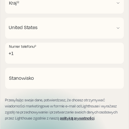
Kraj
*
Numer telefonu
*
Stanowisko
Przesyłając swoje dane, potwierdzasz, że chcesz otrzymywać
wiadomości marketingowe w formie e-mail od Lighthouse i wyrażasz
zgodę na przechowywanie i przetwarzanie swoich danych osobowych
przez Lighthouse zgodnie z naszą
polityką prywatności
.