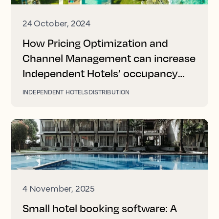
24 October, 2024
How Pricing Optimization and
Channel Management can increase
Independent Hotels’ occupancy
and revenue
INDEPENDENT HOTELS
DISTRIBUTION
4 November, 2025
Small hotel booking software: A