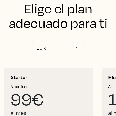
Elige el plan
adecuado para ti
Starter
Plu
A partir de
A pa
99€
al mes
al 