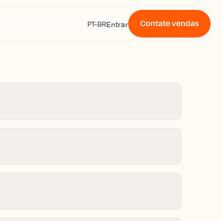
Contate vendas
s
Entrar
PT-BR