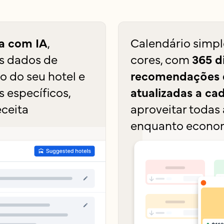
ca com IA
,
Calendário simpl
s dados de
cores, com
365 d
 do seu hotel e
recomendações d
 específicos,
atualizadas a ca
eceita
aproveitar todas
enquanto econo