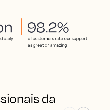
ion
98.2%
d daily
of customers rate our support
as great or amazing
ionais da 