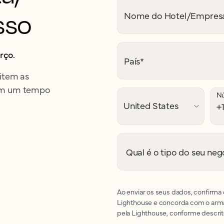
sso
Nome do Hotel/Empres
rço.
País
*
item as
ram um tempo
Nú
Qual é o tipo do seu neg
Ao enviar os seus dados, confirma
Lighthouse e concorda com o arm
pela Lighthouse, conforme descri