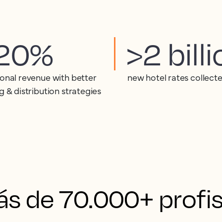
20%
>2 bill
ional revenue with better
new hotel rates collecte
g & distribution strategies
s de 70.000+ profiss