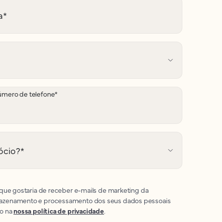
a
*
mero de telefone
*
ócio?
*
 que gostaria de receber e-mails de marketing da
azenamento e processamento dos seus dados pessoais
to na
nossa política de privacidade
.