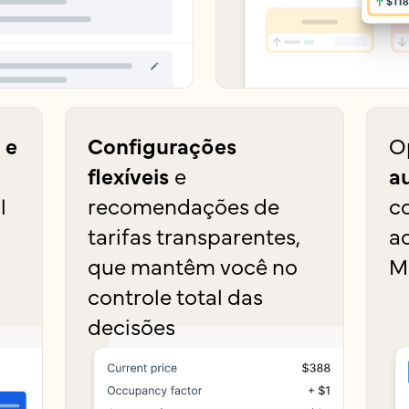
 e
Configurações
O
flexíveis
e
a
l
recomendações de
c
tarifas transparentes,
a
que mantêm você no
M
controle total das
decisões