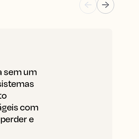
ta sem um
"
 sistemas
s
to
n
ágeis com
 perder e