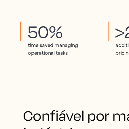
50%
>
time saved managing
addit
operational tasks
pricin
Confiável por má