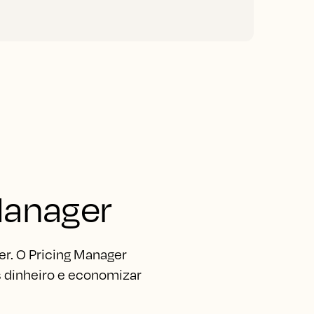
R
Manager
r. O Pricing Manager
s dinheiro e economizar