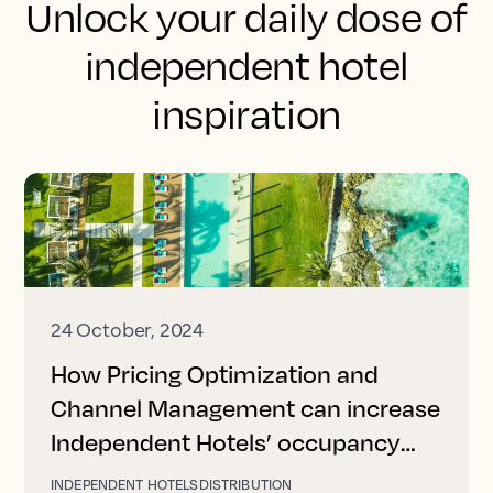
Unlock your daily dose of
independent hotel
inspiration
24 October, 2024
How Pricing Optimization and
Channel Management can increase
Independent Hotels’ occupancy
and revenue
INDEPENDENT HOTELS
DISTRIBUTION