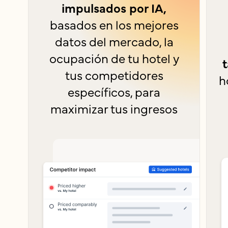
impulsados por IA,
basados en los mejores
datos del mercado, la
ocupación de tu hotel y
t
tus competidores
h
específicos, para
maximizar tus ingresos