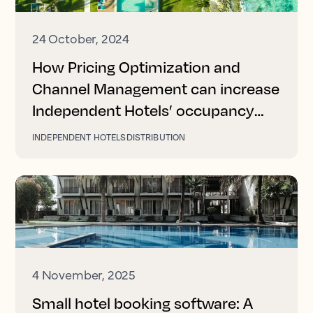
24 October, 2024
How Pricing Optimization and
Channel Management can increase
Independent Hotels’ occupancy
and revenue
INDEPENDENT HOTELS
DISTRIBUTION
4 November, 2025
Small hotel booking software: A