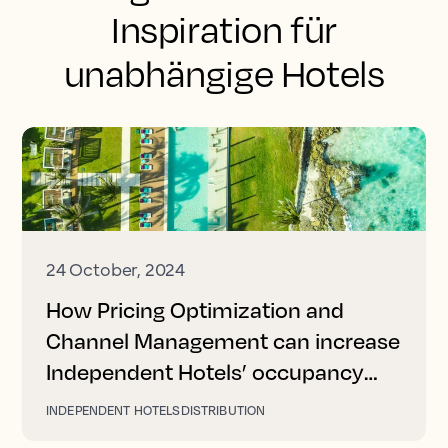
Inspiration für
unabhängige Hotels
24 October, 2024
How Pricing Optimization and
Channel Management can increase
Independent Hotels’ occupancy
and revenue
INDEPENDENT HOTELS
DISTRIBUTION