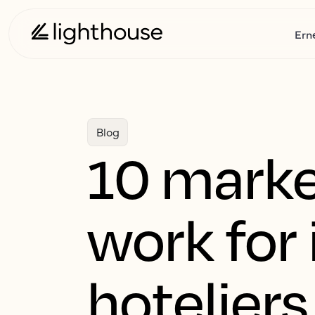
Ern
Blog
10 marke
work for
hoteliers