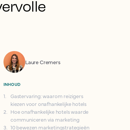
vervolle
Laure Cremers
INHOUD
1
.
Gastervaring: waarom reizigers
kiezen voor onafhankelijke hotels
2
.
Hoe onafhankelijke hotels waarde
communiceren via marketing
3
.
10 bewezen marketingstrategieën