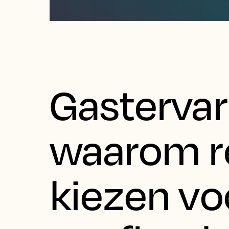
Gastervar
waarom re
kiezen vo