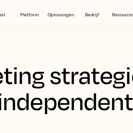
est
Platform
Oplossingen
Bedrijf
Resource
ting strategi
 independen