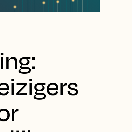
ing:
izigers
or