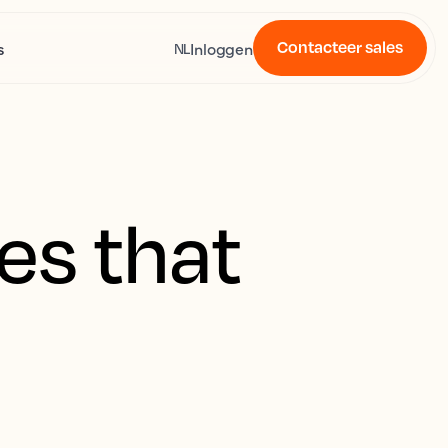
Contacteer sales
s
Inloggen
NL
es that
t