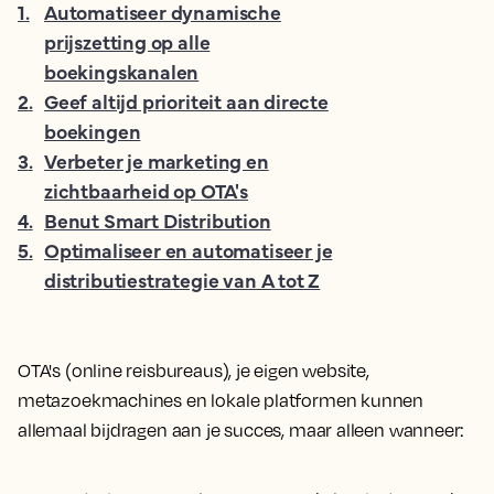
1
.
Automatiseer dynamische
prijszetting op alle
boekingskanalen
2
.
Geef altijd prioriteit aan directe
boekingen
3
.
Verbeter je marketing en
zichtbaarheid op OTA's
4
.
Benut Smart Distribution
5
.
Optimaliseer en automatiseer je
distributiestrategie van A tot Z
OTA's (online reisbureaus), je eigen website,
metazoekmachines en lokale platformen kunnen
allemaal bijdragen aan je succes, maar alleen wanneer: