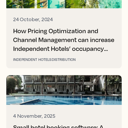
24 October, 2024
How Pricing Optimization and
Channel Management can increase
Independent Hotels’ occupancy
and revenue
INDEPENDENT HOTELS
DISTRIBUTION
4 November, 2025
Small hotel booking software: A