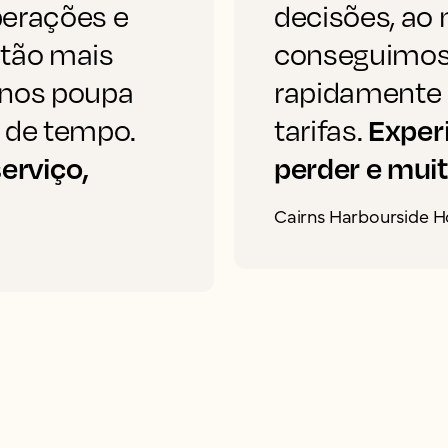
perações e
decisões, a
stão mais
conseguimos s
 nos poupa
rapidamente
Exper
 de tempo.
tarifas.
erviço,
perder e muit
Cairns Harbourside H