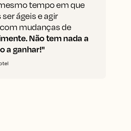
o mesmo tempo em que
er ágeis e agir
o
 com mudanças de
imente. Não tem nada a
o a ganhar!"
otel
C