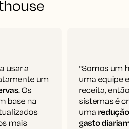
hthouse
 usar a
"Somos um h
iatamente um
uma equipe e
ervas
. Os
receita, ent
om base na
sistemas é c
redução 
tualizados
uma
gasto diaria
os mais