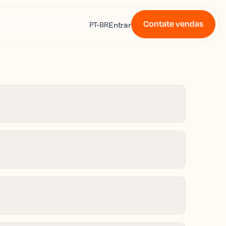
Contate vendas
s
Entrar
PT-BR