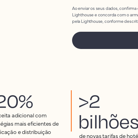
Ao enviar os seus dados, confirma
Lighthouse e concorda com o arm
pela Lighthouse, conforme descri
20%
>2
bilhõe
ceita adicional com
tégias mais eficientes de
ficação e distribuição
de novas tarifas de hoté