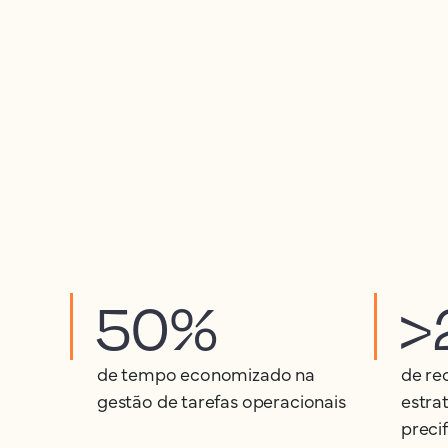
50%
>
de tempo economizado na
de re
gestão de tarefas operacionais
estra
preci