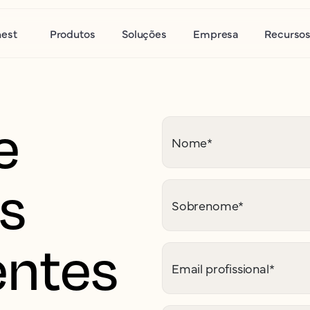
nest
Produtos
Soluções
Empresa
Recurso
e
Nome
*
is
Sobrenome
*
entes
Email profissional
*