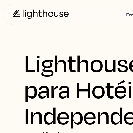
Er
Lighthous
para Hoté
Independ