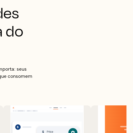
des
a do
mporta: seus
s que consomem