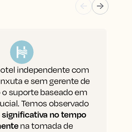
otel independente com
"
nxuta e sem gerente de
d
ão o suporte baseado em
d
rucial. Temos observado
significativa no tempo
p
mente
na tomada de