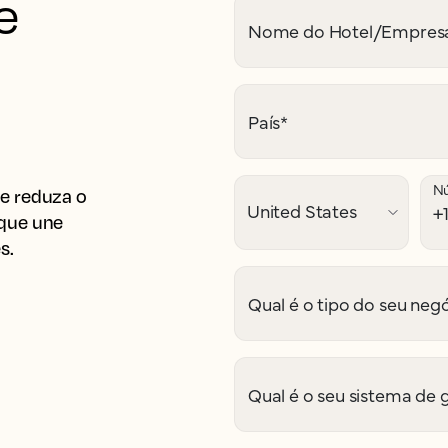
e
Nome do Hotel/Empres
País
*
Nú
e reduza o
 que une
s.
Qual é o tipo do seu neg
Qual é o seu sistema de 