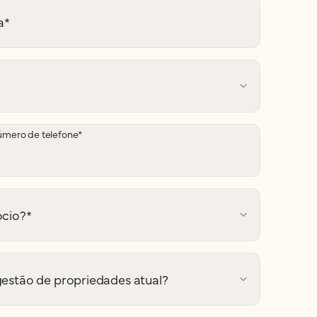
a
*
mero de telefone
*
ócio?
*
gestão de propriedades atual?