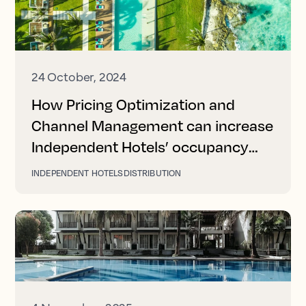
24 October, 2024
How Pricing Optimization and
Channel Management can increase
Independent Hotels’ occupancy
and revenue
INDEPENDENT HOTELS
DISTRIBUTION