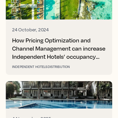
24 October, 2024
How Pricing Optimization and
Channel Management can increase
Independent Hotels’ occupancy
and revenue
INDEPENDENT HOTELS
DISTRIBUTION