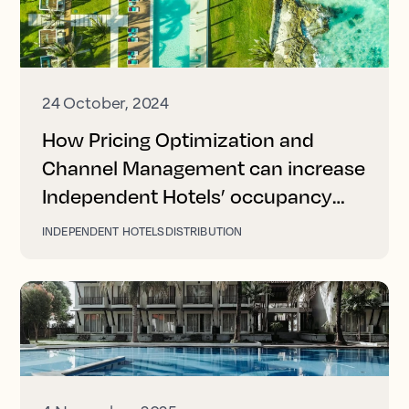
24 October, 2024
How Pricing Optimization and
Channel Management can increase
Independent Hotels’ occupancy
and revenue
INDEPENDENT HOTELS
DISTRIBUTION