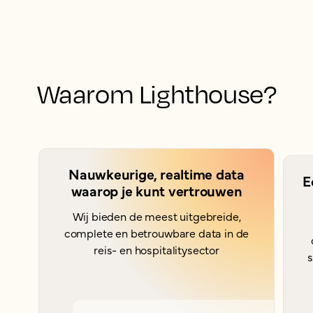
Waarom Lighthouse?
Nauwkeurige, realtime data
E
waarop je kunt vertrouwen
Wij bieden de meest uitgebreide,
complete en betrouwbare data in de
reis- en hospitalitysector
s