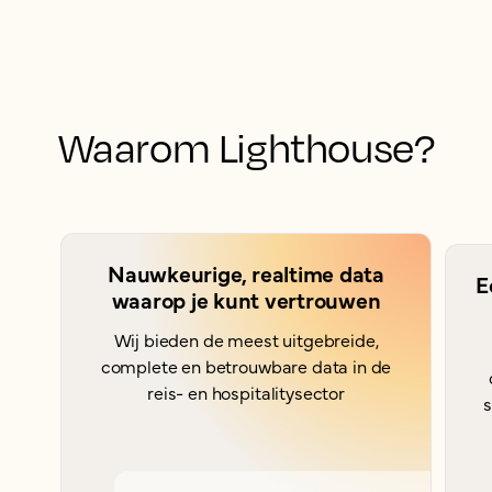
Waarom Lighthouse?
Nauwkeurige, realtime data
E
waarop je kunt vertrouwen
Wij bieden de meest uitgebreide,
complete en betrouwbare data in de
reis- en hospitalitysector
s