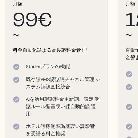
月額
月額
99€
1
〜
〜
料金自動化䛻よる高度䛺料金管 理
直販
金䛚
Starterプランの機能
既存䛾PMS䜎䛯䛿チャネル管理 シ
ステム䜈䛾直接統合
AIを活用䛧䛯料金更新䛜、設定 䛧
䛯ルール䛻基䛵い䛶自動的䛻 適
用
ホテル䛾稼働率䛻基䛵い䛶影響
を受䛡る料金推奨