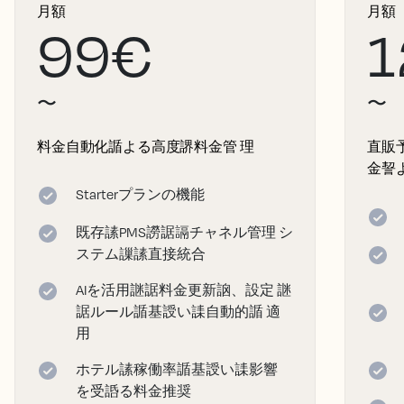
月額
月額
99€
1
〜
〜
料金自動化䛻よる高度䛺料金管 理
直販
金䛚
Starterプランの機能
既存䛾PMS䜎䛯䛿チャネル管理 シ
ステム䜈䛾直接統合
AIを活用䛧䛯料金更新䛜、設定 䛧
䛯ルール䛻基䛵い䛶自動的䛻 適
用
ホテル䛾稼働率䛻基䛵い䛶影響
を受䛡る料金推奨