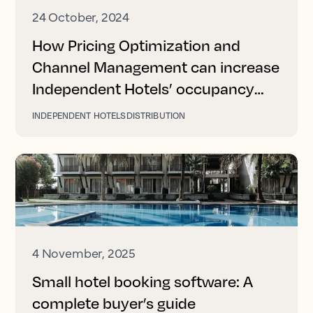
24 October, 2024
How Pricing Optimization and
Channel Management can increase
Independent Hotels’ occupancy
and revenue
INDEPENDENT HOTELS
DISTRIBUTION
4 November, 2025
Small hotel booking software: A
complete buyer’s guide