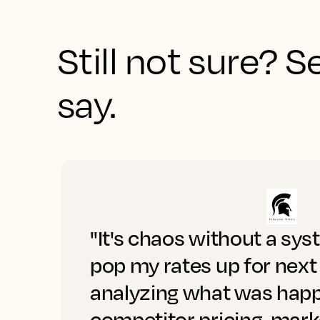
Still not sure? 
say.
"It's chaos without a sys
pop my rates up for next
analyzing what was happ
competitor pricing, mar