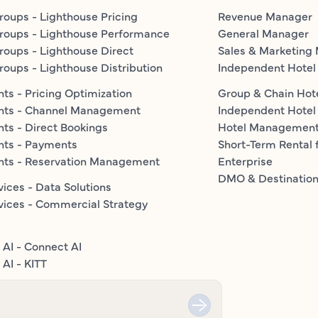
roups - Lighthouse Pricing
Revenue Manager
roups - Lighthouse Performance
General Manager
roups - Lighthouse Direct
Sales & Marketing
roups - Lighthouse Distribution
Independent Hotel
ts - Pricing Optimization
Group & Chain Hot
nts - Channel Management
Independent Hotel
ts - Direct Bookings
Hotel Managemen
nts - Payments
Short-Term Rental 
nts - Reservation Management
Enterprise
DMO & Destinatio
vices - Data Solutions
vices - Commercial Strategy
 AI - Connect AI
AI - KITT