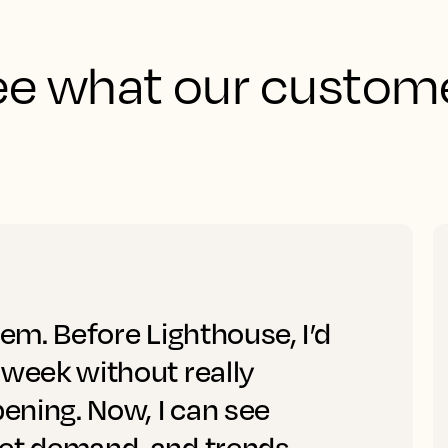
See what our custome
tem. Before Lighthouse, I’d
 week without really
ening. Now, I can see
ket demand, and trends