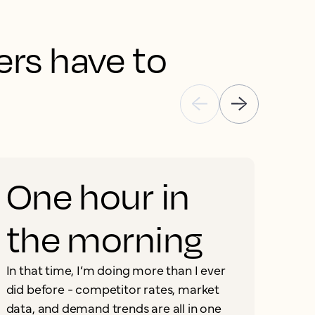
rs have to 
One hour in
the morning
S
m
In that time, I’m doing more than I ever
did before - competitor rates, market
data, and demand trends are all in one