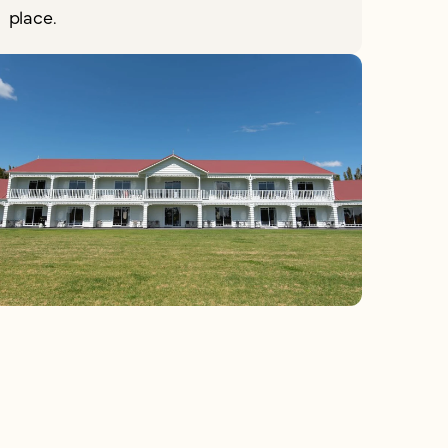
place.
C