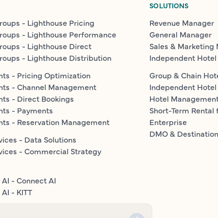
SOLUTIONS
roups - Lighthouse Pricing
Revenue Manager
roups - Lighthouse Performance
General Manager
roups - Lighthouse Direct
Sales & Marketing
roups - Lighthouse Distribution
Independent Hotel
ts - Pricing Optimization
Group & Chain Hot
nts - Channel Management
Independent Hotel
ts - Direct Bookings
Hotel Managemen
nts - Payments
Short-Term Rental 
nts - Reservation Management
Enterprise
DMO & Destinatio
vices - Data Solutions
vices - Commercial Strategy
 AI - Connect AI
AI - KITT