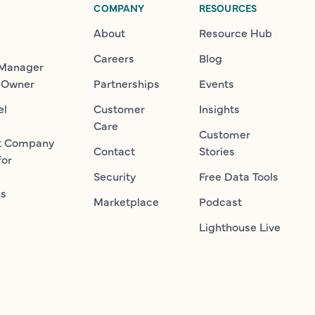
COMPANY
RESOURCES
About
Resource Hub
Careers
Blog
 Manager
 Owner
Partnerships
Events
el
Customer
Insights
Care
Customer
t Company
Contact
Stories
for
Security
Free Data Tools
ns
Marketplace
Podcast
Lighthouse Live