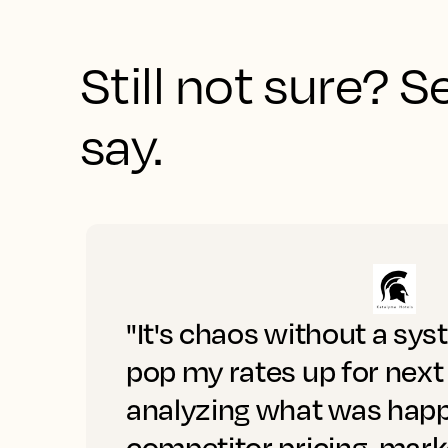
Still not sure? 
say.
"It's chaos without a sys
pop my rates up for next
analyzing what was happ
competitor pricing, mar