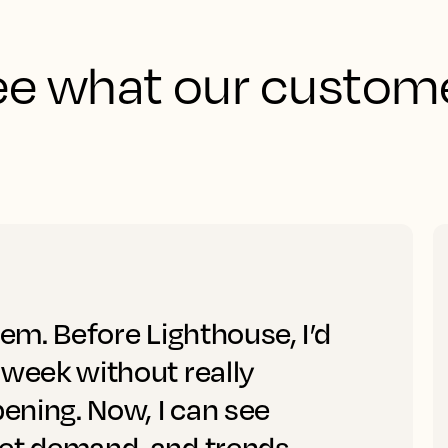
See what our custome
tem. Before Lighthouse, I’d
 week without really
ening. Now, I can see
ket demand, and trends