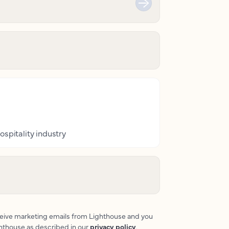
ospitality industry
eceive marketing emails from Lighthouse and you
ghthouse as described in our
privacy policy
.