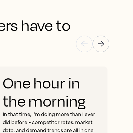
rs have to 
One hour in
the morning
S
m
In that time, I’m doing more than I ever
did before - competitor rates, market
data, and demand trends are all in one