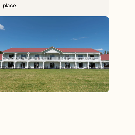
place.
C