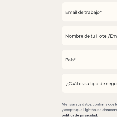
Email de trabajo
*
Nombre de tu Hotel/Em
País
*
¿Cuál es su tipo de nego
Al enviar sus datos, confirma que 
y acepta que Lighthouse almacene
política de privacidad
.