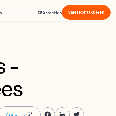
Sales kontaktieren
n
Anmelden
DE
 -
ees
Copy link