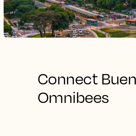
Connect Bueno
Omnibees