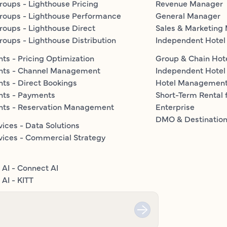
roups - Lighthouse Pricing
Revenue Manager
roups - Lighthouse Performance
General Manager
roups - Lighthouse Direct
Sales & Marketing
roups - Lighthouse Distribution
Independent Hotel
ts - Pricing Optimization
Group & Chain Hot
nts - Channel Management
Independent Hotel
ts - Direct Bookings
Hotel Managemen
nts - Payments
Short-Term Rental 
nts - Reservation Management
Enterprise
DMO & Destinatio
vices - Data Solutions
vices - Commercial Strategy
 AI - Connect AI
AI - KITT