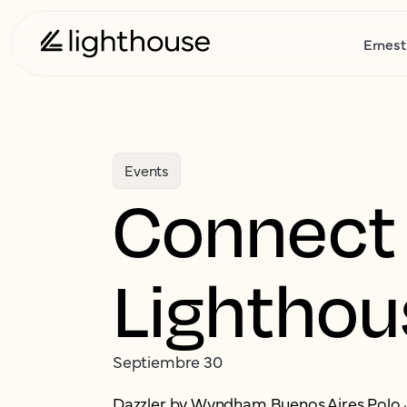
Ernest
Events
Connect 
Lightho
Septiembre 30
Dazzler by Wyndham Buenos Aires Polo · 