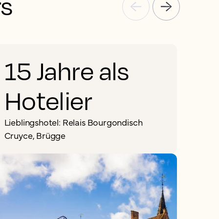
rs
15 Jahre als
Hotelier
"
Lieblingshotel: Relais Bourgondisch
Cruyce, Brügge
m
a
f
G
H