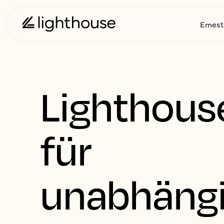
Ernest
Lighthous
für
unabhäng