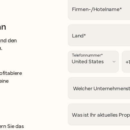
Firmen-/Hotelname
*
an
Land
*
und den
.
Telefonnummer
*
fitablere
eine
Welcher Unternehmensty
Was ist Ihr aktuelles 
rn Sie das