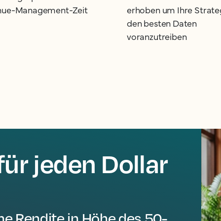
nue-Management-Zeit
erhoben um Ihre Strate
den besten Daten
voranzutreiben
ür jeden Dollar
ne Rendite in Höhe des 50-