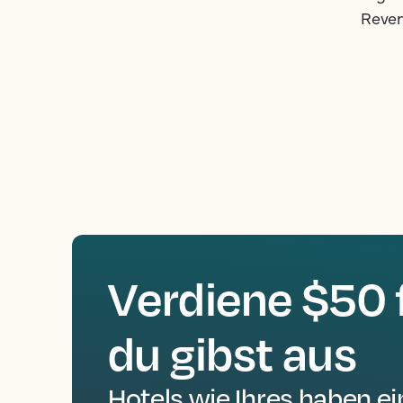
Reve
Verdiene $50 f
du gibst aus
Hotels wie Ihres haben ei