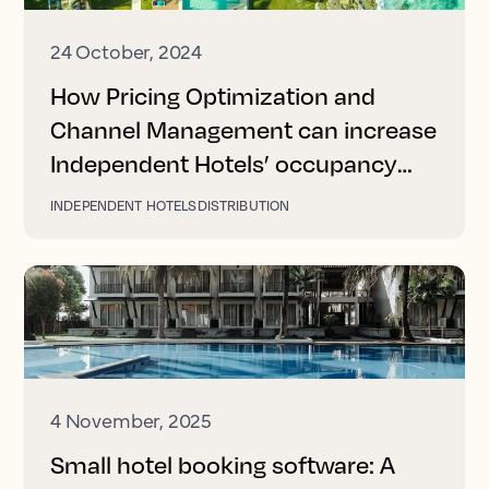
24 October, 2024
How Pricing Optimization and
Channel Management can increase
Independent Hotels’ occupancy
and revenue
INDEPENDENT HOTELS
DISTRIBUTION
4 November, 2025
Small hotel booking software: A