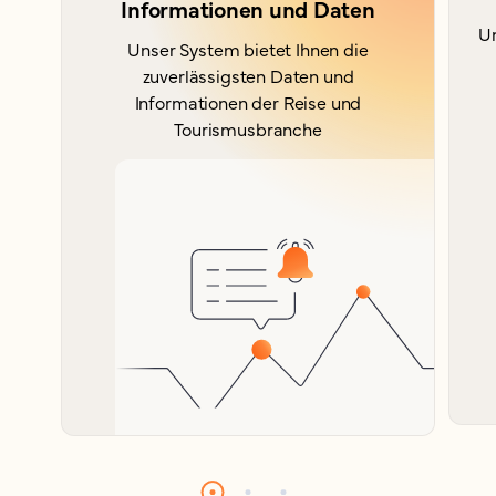
Informationen und Daten
Un
Unser System bietet Ihnen die
zuverlässigsten Daten und
Informationen der Reise und
Tourismusbranche