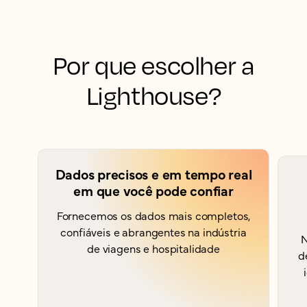
Por que escolher a
Lighthouse?
Dados precisos e em tempo real
em que você pode confiar
Fornecemos os dados mais completos,
confiáveis e abrangentes na indústria
N
de viagens e hospitalidade
d