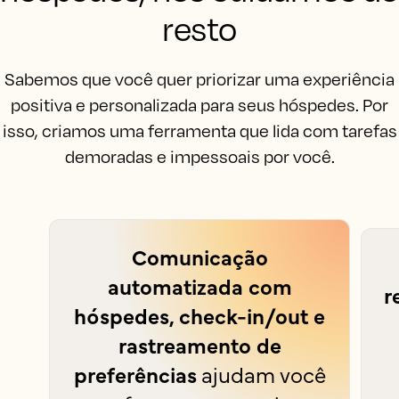
resto
Sabemos que você quer priorizar uma experiência
positiva e personalizada para seus hóspedes. Por
isso, criamos uma ferramenta que lida com tarefas
demoradas e impessoais por você.
Comunicação
automatizada com
r
hóspedes, check-in/out e
rastreamento de
preferências
ajudam você