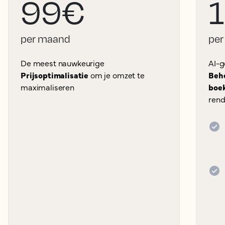
99€
per maand
per
De meest nauwkeurige
AI-g
Prijsoptimalisatie
om je omzet te
Behe
maximaliseren
boe
rend