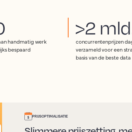
0
>2 mld
aan handmatig werk
concurrentenprijzen dag
ijks bespaard
verzameld voor een str
basis van de beste data
PRIJSOPTIMALISATIE
Slimmere prijszetting, m