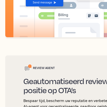
REVIEW AGENT
Geautomatiseerd revie
positie op OTA’s
Bespaar tijd, bescherm uw reputatie en verbete
AI-agent voor gecentraliseerde, naadloos geï