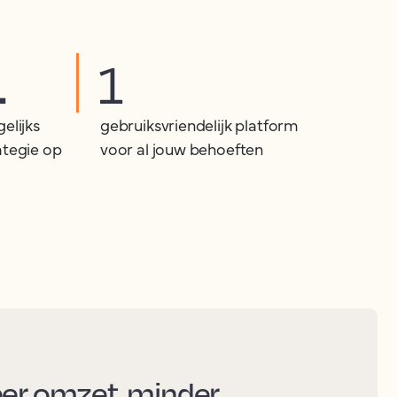
.
1
elijks
gebruiksvriendelijk platform
ategie op
voor al jouw behoeften
eer omzet, minder