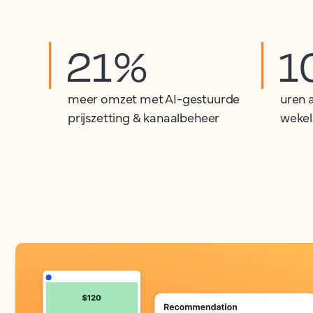
21%
1
meer omzet met AI-gestuurde
uren 
prijszetting & kanaalbeheer
wekel