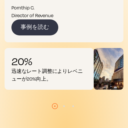
Pornthip C.
Director of Revenue
事例を読む
20%
迅速なレート調整によりレベニ
ューが20%向上。