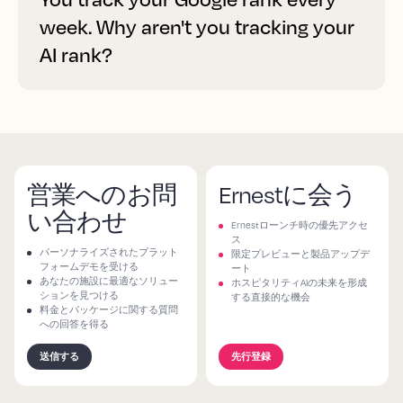
week. Why aren't you tracking your
AI rank?
営業へのお問
Ernestに会う
い合わせ
Ernestローンチ時の優先アクセ
ス
パーソナライズされたプラット
限定プレビューと製品アップデ
フォームデモを受ける
ート
あなたの施設に最適なソリュー
ホスピタリティAIの未来を形成
ションを見つける
する直接的な機会
料金とパッケージに関する質問
への回答を得る
送信する
先行登録