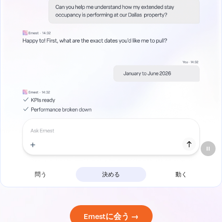
問う
決める
動く
Ernestに会う →