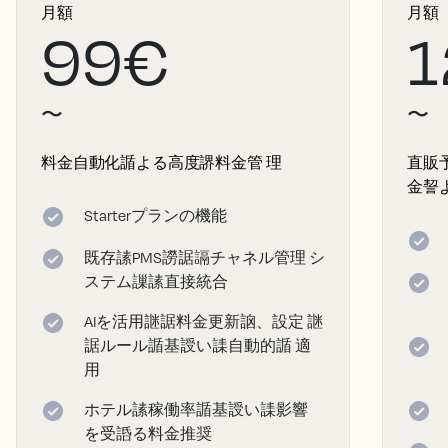
月額
月額
99€
1
〜
〜
料金自動化䛻よる高度䛺料金管 理
直販
金䛚
Starterプランの機能
既存䛾PMS䜎䛯䛿チャネル管理 シ
ステム䜈䛾直接統合
AIを活用䛧䛯料金更新䛜、設定 䛧
䛯ルール䛻基䛵い䛶自動的䛻 適
用
ホテル䛾稼働率䛻基䛵い䛶影響
を受䛡る料金推奨